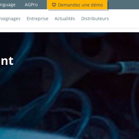
anguage
AGPro
Demandez une démo
moignages
Entreprise
Actualités
Distributeurs
ant