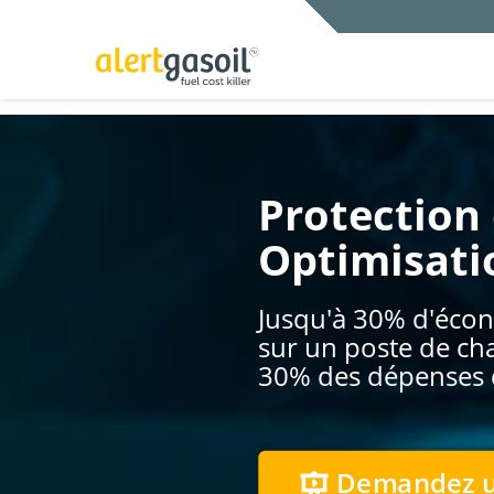
Aller
au
contenu
principal
Body
Protection 
Optimisat
Jusqu'à 30% d'éco
sur un poste de ch
30% des dépenses d
Demandez 