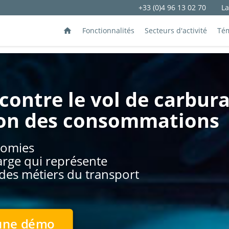
+33 (0)4 96 13 02 70
L
Fonctionnalités
Secteurs d'activité
Té
contre le vol de carbur
ion des consommations
nomies
arge qui représente
es métiers du transport
une démo