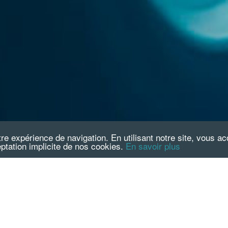
Clients & Partenaires
Clients & Partenaires
Carrières
Carrières
Succès
Succès
otre expérience de navigation. En utilisant notre site, vous 
tation implicite de nos cookies.
En savoir plus